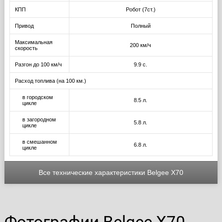
КПП
Робот (7ст.)
Привод
Полный
Максимальная
200 км/ч
скорость
Разгон до 100 км/ч
9.9 с.
Расход топлива (на 100 км.)
в городском
8.5 л.
цикле
в загородном
5.8 л.
цикле
в смешанном
6.8 л.
цикле
Все технические характеристики Belgee X70
Фотографии Belgee X70