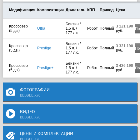
Модификация
Комплектация
Двигатель
КПП
Привод
Цена
Бензин /
Кроссовер
3 121 190
Ultra
1.5 л. /
Робот
Полный
По
(5 дв.)
руб.
177 л.с.
Бензин /
Кроссовер
3 321 190
Prestige
1.5 л. /
Робот
Полный
По
(5 дв.)
руб.
177 л.с.
Бензин /
Кроссовер
3 426 190
Prestige+
1.5 л. /
Робот
Полный
По
(5 дв.)
руб.
177 л.с.
ФОТОГРАФИИ
BELGEE X70
ВИДЕО
BELGEE X70
ЦЕНЫ И КОМПЛЕКТАЦИИ
BELGEE X70