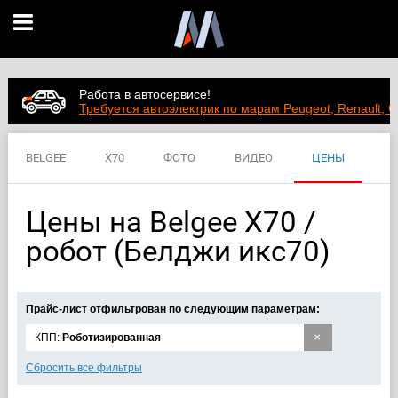
Работа в автосервисе!
Требуется автоэлектрик по марам Peugeot, Renault, C
BELGEE
X70
ФОТО
ВИДЕО
ЦЕНЫ
ХАРАКТЕРИСТИКИ
Цены на Belgee X70 /
робот (Белджи икс70)
Прайс-лист отфильтрован по следующим параметрам:
×
КПП:
Роботизированная
Сбросить все фильтры