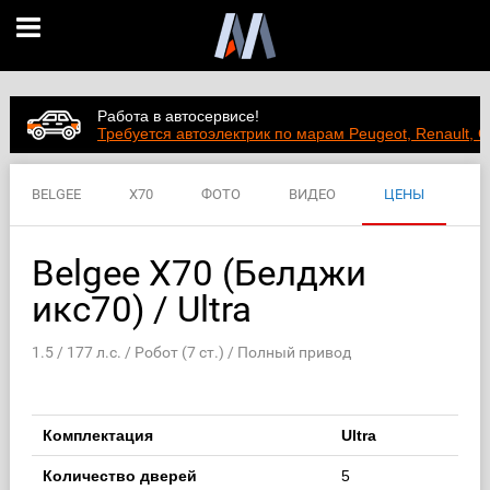
Работа в автосервисе!
Требуется автоэлектрик по марам Peugeot, Renault, C
BELGEE
X70
ФОТО
ВИДЕО
ЦЕНЫ
ХАРАКТЕРИСТИКИ
Belgee X70 (Белджи
икс70) / Ultra
1.5 / 177 л.с. / Робот (7 ст.) / Полный привод
Комплектация
Ultra
Количество дверей
5