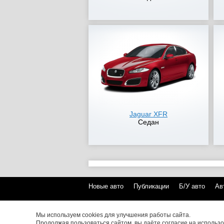
Jaguar XFR
Седан
Новые авто
Публикации
Б/У авто
Ав
Обращаем ваше внимание на то, что данный 
характер и ни при каких условиях не являетс
Мы используем cookies для улучшения работы сайта.
Статьи 437 (2) Гражданского кодекса Российск
Продолжая пользоваться сайтом, вы даёте согласие на использо