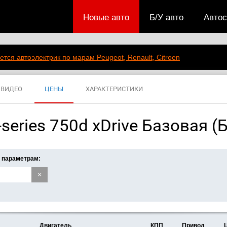
Новые авто
Б/У авто
Авто
ется автоэлектрик по марам Peugeot, Renault, Citroen
ВИДЕО
ЦЕНЫ
ХАРАКТЕРИСТИКИ
eries 750d xDrive Базовая (
 параметрам:
×
Двигатель
КПП
Привод