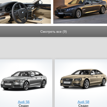
Смотреть все (9)
Audi S6
Audi S8
Седан
Седан