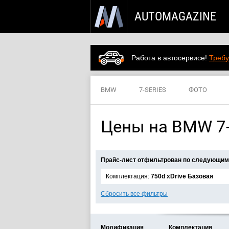
AUTOMAGAZINE
Работа в автосервисе!
Требу
BMW
7-SERIES
ФОТО
Цены на BMW 7-s
Прайс-лист отфильтрован по следующим
Комплектация:
750d xDrive Базовая
Сбросить все фильтры
Модификация
Комплектация