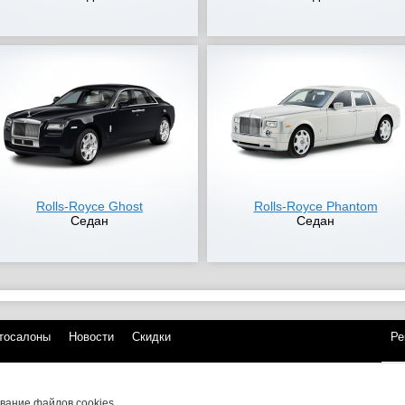
Rolls-Royce Ghost
Rolls-Royce Phantom
Седан
Седан
тосалоны
Новости
Скидки
Ре
интернет-сайт носит исключительно информационный
я публичной офертой, определяемой положениями
ой Федерации. Цены, размеры скидок, а также
вание файлов cookies.