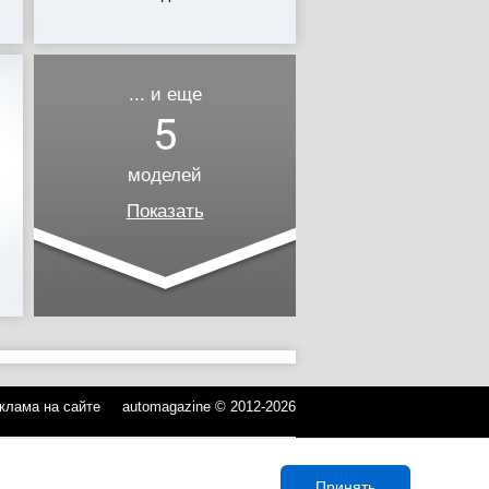
... и еще
5
моделей
Показать
клама на сайте
automagazine © 2012-2026
Принять