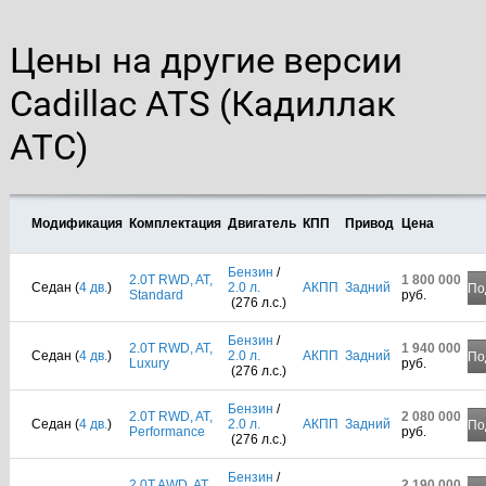
Цены на другие версии
Cadillac ATS (Кадиллак
АТС)
Модификация
Комплектация
Двигатель
КПП
Привод
Цена
Бензин
/
2.0T RWD, AT,
1 800 000
Седан (
4 дв.
)
2.0 л.
АКПП
Задний
По
Standard
руб.
(276 л.с.)
Бензин
/
2.0T RWD, AT,
1 940 000
Седан (
4 дв.
)
2.0 л.
АКПП
Задний
По
Luxury
руб.
(276 л.с.)
Бензин
/
2.0T RWD, AT,
2 080 000
Седан (
4 дв.
)
2.0 л.
АКПП
Задний
По
Performance
руб.
(276 л.с.)
Бензин
/
2.0T AWD, AT,
2 190 000