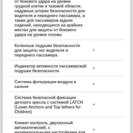
от бокового удара на уровне
грудной клетки и тазовой области;
надувные шторки безопасности для
водителя и переднего пассажира, а
также для пассажиров задних
сидений, находящихся на крайних
местах для защиты от бокового
удара на уровне головы
Коленные подушки безопасности
для защиты ног водителя и
+
переднего пассажира
Индикатор активности пассажирской
+
подушки безопасности
Система фильтрации воздуха в
+
салоне
Система безопасной фиксации
детского кресла c системой LATCH
+
(Lower Anchors and Top tethers for
Children)
Климат контроль, двухзонный
автоматический, с
+
индивидуальными настройками для