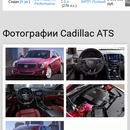
Седан (
4 дв.
)
2.0 л.
АКПП
Полный
По
Performance
руб.
(276 л.с.)
Фотографии Cadillac ATS