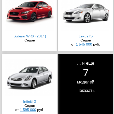
Subaru WRX (2014)
Lexus IS
Седан
Седан
от
1 545 000
руб.
... и еще
7
моделей
Показать
Infiniti G
Седан
от
1 595 000
руб.