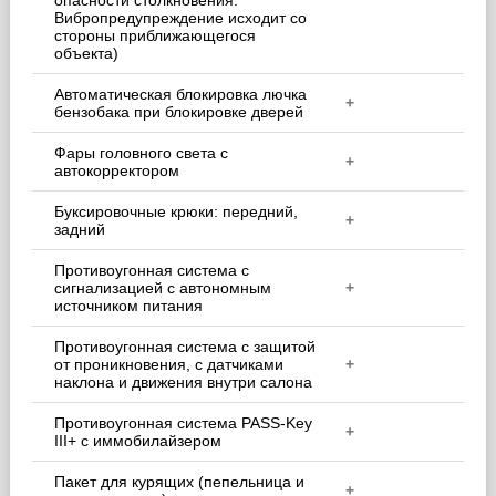
опасности столкновения.
Вибропредупреждение исходит со
стороны приближающегося
объекта)
Автоматическая блокировка лючка
+
бензобака при блокировке дверей
Фары головного света с
+
автокорректором
Буксировочные крюки: передний,
+
задний
Противоугонная система с
сигнализацией с автономным
+
источником питания
Противоугонная система с защитой
от проникновения, с датчиками
+
наклона и движения внутри салона
Противоугонная система PASS-Key
+
III+ с иммобилайзером
Пакет для курящих (пепельница и
+