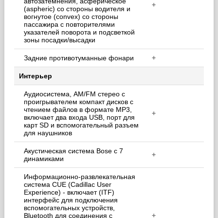
автозатемнения, асферическое
+
(aspheric) со стороны водителя и
вогнутое (convex) со стороны
пассажира с повторителями
указателей поворота и подсветкой
зоны посадки/высадки
Задние противотуманные фонари
+
Интерьер
Аудиосистема, AM/FM стерео с
проигрывателем компакт дисков с
чтением файлов в формате MP3,
+
включает два входа USB, порт для
карт SD и вспомогательный разъем
для наушников
Акустическая система Bose с 7
+
динамиками
Информационно-развлекательная
система CUE (Cadillac User
Experience) - включает (ITF)
интерфейс для подключения
вспомогательных устройств,
Bluetooth для соединения с
+