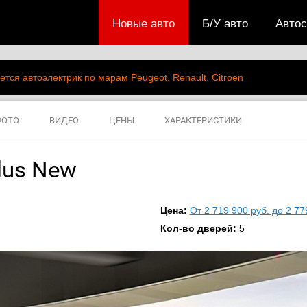
Новые авто
Б/У авто
Авто
ется автоэлектрик по марам Peugeot, Renault, Citroen
ФОТО
ВИДЕО
ЦЕНЫ
ХАРАКТЕРИСТИКИ
lus New
Цена:
От 2 719 900 руб. до 2 77
Кол-во дверей:
5