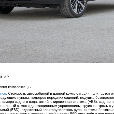
ание
овня комплектации.
ance
. Стоимость автомобилей в данной комплектации начинается от 
ледующие пункты: подогрев передних сидений, подушка безопаснос
 камера заднего вида, антиблокировочная система (ABS), задние
нтральный замок с дистанционным управлением, круиз-контроль с 
илий (EBD), адаптивный электроусилитель руля, система бесключе
ктронная система курсовой устойчивости ESP, автомобильная розе