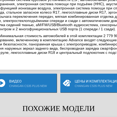
хранения, электронная система помощи при подъёме (HHC), акусти
 функцией ионизации воздуха, электронная система помощи при сп
да, стальное запасное колесо R17, лекгосплавные диски R17, эрго
и рычага переключения передач, мягкая комбинированная отделка д
и, электростеклоподъёмники спереди и сзади с автоматическим д
ка сидений тканью, aM/FM/USB/Bluetooth аудиосистема, сенсорны
тром и 2 многофункциональных USB порта (1 спереди / 1 сзади).
 Минимальная стоимость автомобилей в этой комплектации 2 779 90
дованию, включенному в комплектацию Advance входят следующие 
ки безопасности, панорамная крыша с электроприводом, комбиниро
я наружных зеркал заднего вида, беспроводная зарядка смартфона
руле, лекгосплавные диски R18 и центральный подлокотник с подс
ВИДЕО
ЦЕНЫ И КОМПЛЕКТАЦИ
CHANGAN CS35 PLUS NEW
CHANGAN CS35 PLUS NEW
ПОХОЖИЕ МОДЕЛИ