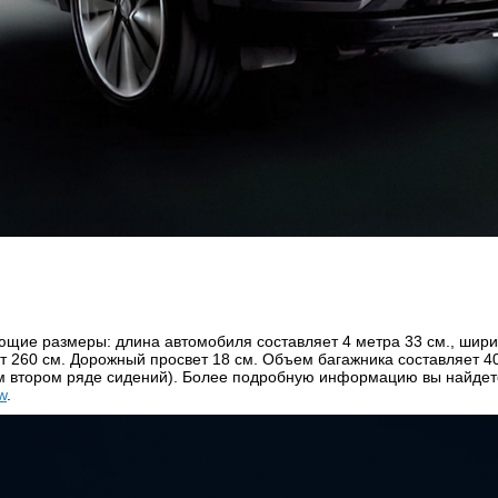
щие размеры: длина автомобиля составляет 4 метра 33 см., ширин
т 260 cм. Дорожный просвет 18 cм. Объем багажника составляет 
ом втором ряде сидений). Более подробную информацию вы найдет
w
.