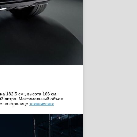
а 182,5 cм., высота 166 cм.
403 литра. Максимальный объем
е на странице
технических