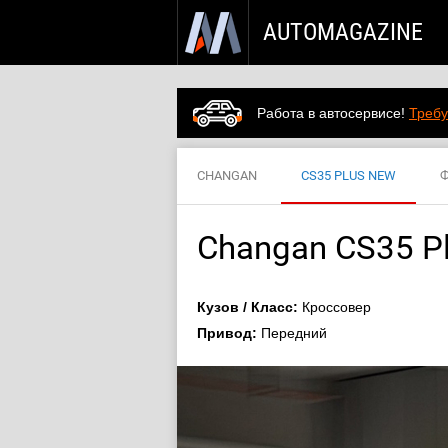
AUTOMAGAZINE
Работа в автосервисе!
Требу
CHANGAN
CS35 PLUS NEW
Changan CS35 P
Кузов / Класс:
Кроссовер
Привод:
Передний