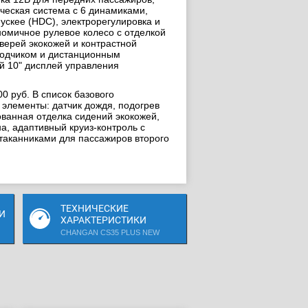
ческая система с 6 динамиками,
ускее (HDC), электрорегулировка и
номичное рулевое колесо с отделкой
верей экокожей и контрастной
оводчиком и дистанционным
й 10" дисплей управления
0 руб. В список базового
элементы: датчик дождя, подогрев
ванная отделка сидений экокожей,
, адаптивный круиз-контроль с
таканниками для пассажиров второго
ТЕХНИЧЕСКИЕ
И
ХАРАКТЕРИСТИКИ
CHANGAN CS35 PLUS NEW