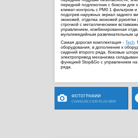
передний подлокотник с боксом для 
климат-контроль с PM0.1 фильтром и
подогрев наружных зеркал заднего ви
экокожей, отделка экокожей рукоятк
строчкой с металлическими вставкам
управлением, комбинированная отдел
мультимедийным развлекательным цен
Самая дорогая комплектация -
Tech
.
оборудования, в дополнение к обору
сидений второго ряда, боковые штор
электропривод механизма складывани
функцией Stop&Go с управлением на 
ряда.
ФОТОГРАФИИ
CHANGAN CS35 PLUS NEW