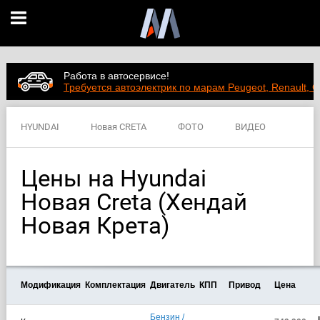
Работа в автосервисе!
Требуется автоэлектрик по марам Peugeot, Renault, C
HYUNDAI
Новая CRETA
ФОТО
ВИДЕО
ЦЕНЫ
ХАРАКТЕРИСТИКИ
Цены на Hyundai
Новая Creta (Хендай
Новая Крета)
Модификация
Комплектация
Двигатель
КПП
Привод
Цена
Бензин /