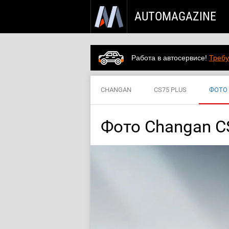
AUTOMAGAZINE
Работа в автосервисе!
Требу
CHANGAN
CS75 PLUS
ФОТО
Фото Changan C