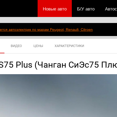
Новые авто
Б/У авто
Авто
ется автоэлектрик по марам Peugeot, Renault, Citroen
ВИДЕО
ЦЕНЫ
ХАРАКТЕРИСТИКИ
S75 Plus (Чанган СиЭс75 Пл