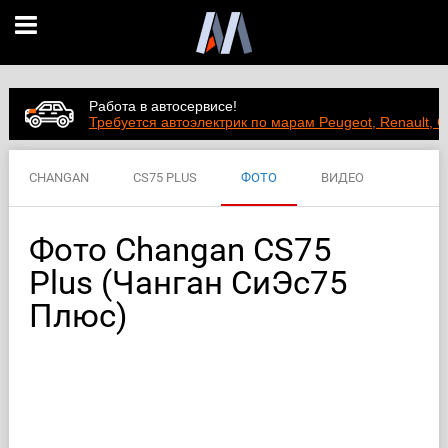
Работа в автосервисе!
Требуется автоэлектрик по марам Peugeot, Renault, C
CHANGAN
CS75 PLUS
ФОТО
ВИДЕО
ЦЕНЫ
ХАРАКТЕРИСТИКИ
Фото Changan CS75
Plus (Чанган СиЭс75
Плюс)