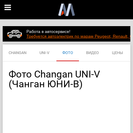
Работа в автосервисе!
Требуется автоэлектрик по марам Peugeot, Renault, C
CHANGAN
UNI-V
ФОТО
ВИДЕО
ЦЕНЫ
ХАРАКТЕРИСТИКИ
Фото Changan UNI-V
(Чанган ЮНИ-В)