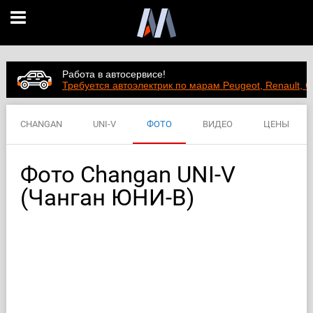
Работа в автосервисе!
Требуется автоэлектрик по марам Peugeot, Renault, C
CHANGAN
UNI-V
ФОТО
ВИДЕО
ЦЕНЫ
ХАРАКТЕРИСТИКИ
Фото Changan UNI-V
(Чанган ЮНИ-В)