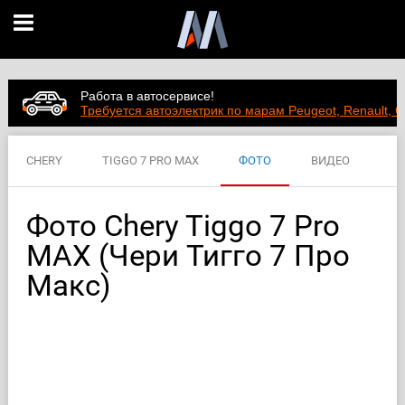
Работа в автосервисе!
Требуется автоэлектрик по марам Peugeot, Renault, C
CHERY
TIGGO 7 PRO MAX
ФОТО
ВИДЕО
ЦЕНЫ
ХАРАКТЕРИСТИКИ
Фото Chery Tiggo 7 Pro
MAX (Чери Тигго 7 Про
Макс)