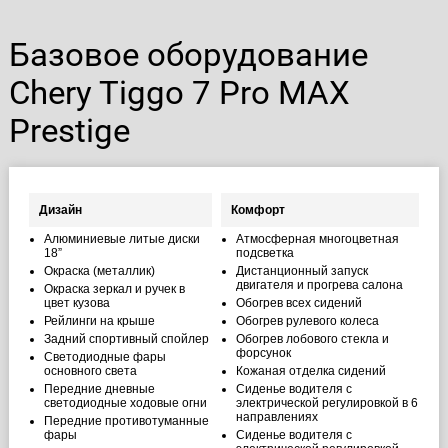
Базовое оборудование
Chery Tiggo 7 Pro MAX
Prestige
Дизайн
Комфорт
Алюминиевые литые диски
Атмосферная многоцветная
18”
подсветка
Окраска (металлик)
Дистанционный запуск
двигателя и прогрева салона
Окраска зеркал и ручек в
цвет кузова
Обогрев всех сидений
Рейлинги на крыше
Обогрев рулевого колеса
Задний спортивный спойлер
Обогрев лобового стекла и
форсунок
Светодиодные фары
основного света
Кожаная отделка сидений
Передние дневные
Сиденье водителя с
светодиодные ходовые огни
электрической регулировкой в 6
направлениях
Передние противотуманные
фары
Сиденье водителя с