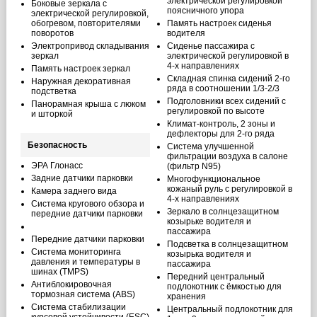
электрической регулировкой
Боковые зеркала с
поясничного упора
электрической регулировкой,
обогревом, повторителями
Память настроек сиденья
поворотов
водителя
Электропривод складывания
Сиденье пассажира с
зеркал
электрической регулировкой в
4-х направлениях
Память настроек зеркал
Складная спинка сидений 2-го
Наружная декоративная
ряда в соотношении 1/3-2/3
подстветка
Подголовники всех сидений с
Панорамная крыша с люком
регулировкой по высоте
и шторкой
Климат-контроль, 2 зоны и
дефлекторы для 2-го ряда
Безопасность
Система улучшенной
фильтрации воздуха в салоне
ЭРА Глонасс
(фильтр N95)
Задние датчики парковки
Многофункциональное
кожаный руль с регулировкой в
Камера заднего вида
4-х направлениях
Система кругового обзора и
Зеркало в солнцезащитном
передние датчики парковки
козырьке водителя и
пассажира
Передние датчики парковки
Подсветка в солнцезащитном
Система мониторинга
козырька водителя и
давления и температуры в
пассажира
шинах (TMPS)
Передний центральный
Антиблокировочная
подлокотник с ёмкостью для
тормозная система (ABS)
хранения
Система стабилизации
Центральный подлокотник для