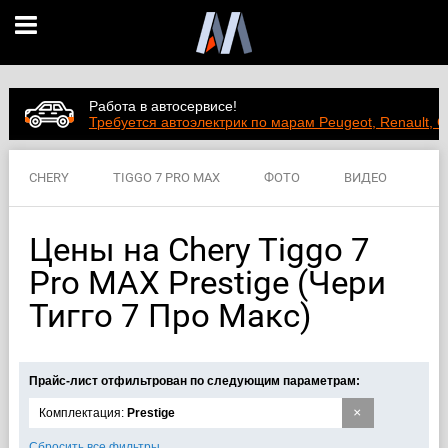
Работа в автосервисе!
Требуется автоэлектрик по марам Peugeot, Renault, C
CHERY
TIGGO 7 PRO MAX
ФОТО
ВИДЕО
ЦЕНЫ
ХАРАКТЕРИСТИКИ
Цены на Chery Tiggo 7
Pro MAX Prestige (Чери
Тигго 7 Про Макс)
Прайс-лист отфильтрован по следующим параметрам:
×
Комплектация:
Prestige
Сбросить все фильтры