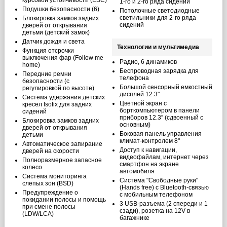
курсовой устойчивости (ESC)
1-го и 2-го ряда сидений
Подушки безопасности (6)
Потолочные светодиодные
светильники для 2-го ряда
Блокировка замков задних
сидений
дверей от открывания
детьми (детский замок)
Датчик дождя и света
Технологии и мультимедиа
Функция отсрочки
выключения фар (Follow me
Радио, 6 динамиков
home)
Беспроводная зарядка для
Передние ремни
телефона
безопасности (с
Большой сенсорный емкостный
регулировкой по высоте)
дисплей 12.3"
Система удержания детских
Цветной экран с
кресел Isofix для задних
борткомпьютером в панели
сидений
приборов 12.3” (сдвоенный с
Блокировка замков задних
основным)
дверей от открывания
Боковая панель управления
детьми
климат-контролем 8"
Автоматическое запирание
Доступ к навигации,
дверей на скорости
видеофайлам, интернет через
Полноразмерное запасное
смартфон на экране
колесо
автомобиля
Система мониторинга
Система "Свободные руки"
слепых зон (BSD)
(Hands free) с Bluetoоth-связью
Предупреждение о
с мобильным телефоном
покидании полосы и помощь
3 USB-разъема (2 спереди и 1
при смене полосы
сзади), розетка на 12V в
(LDW/LCA)
багажнике