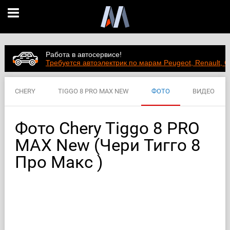
Работа в автосервисе!
Требуется автоэлектрик по марам Peugeot, Renault, C
CHERY
TIGGO 8 PRO MAX NEW
ФОТО
ВИДЕО
ЦЕНЫ
ХАРАКТЕРИСТИКИ
Фото Chery Tiggo 8 PRO
MAX New (Чери Тигго 8
Про Макс )