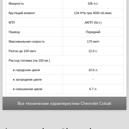
Мощность
106 л.с.
Крутящий момент
134 Н*м при 4000 об./мин.
КПП
АКПП (6ст.)
Привод
Передний
Максимальная скорость
170 км/ч
Разгон до 100 км/ч
12.6 с.
Расход топлива (на 100 км.)
в городском цикле
10.0 л.
в загородном цикле
-
в смешанном цикле
6.7 л.
Все технические характеристики Chevrolet Cobalt