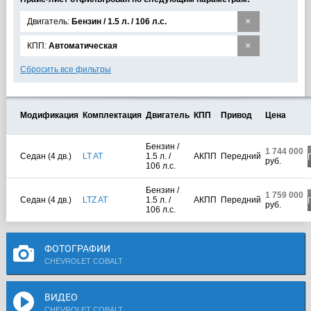
×
Двигатель:
Бензин / 1.5 л. / 106 л.с.
×
КПП:
Автоматическая
Сбросить все фильтры
Модификация
Комплектация
Двигатель
КПП
Привод
Цена
Бензин /
1 744 000
Седан (4 дв.)
LT AT
1.5 л. /
АКПП
Передний
руб.
106 л.с.
Бензин /
1 759 000
Седан (4 дв.)
LTZ AT
1.5 л. /
АКПП
Передний
руб.
106 л.с.
ФОТОГРАФИИ
CHEVROLET COBALT
ВИДЕО
CHEVROLET COBALT