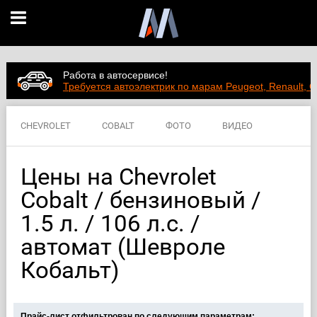
Работа в автосервисе!
Требуется автоэлектрик по марам Peugeot, Renault, C
CHEVROLET
COBALT
ФОТО
ВИДЕО
ЦЕНЫ
ХАРАКТЕРИСТИКИ
Цены на Chevrolet
Cobalt / бензиновый /
1.5 л. / 106 л.с. /
автомат (Шевроле
Кобальт)
Прайс-лист отфильтрован по следующим параметрам: