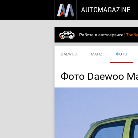
AUTOMAGAZINE
Работа в автосервисе!
Требу
DAEWOO
MATIZ
ФОТО
Фото Daewoo Ma