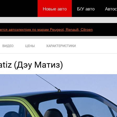
Новые авто
Б/У авто
Авто
ется автоэлектрик по марам Peugeot, Renault, Citroen
ВИДЕО
ЦЕНЫ
ХАРАКТЕРИСТИКИ
tiz (Дэу Матиз)