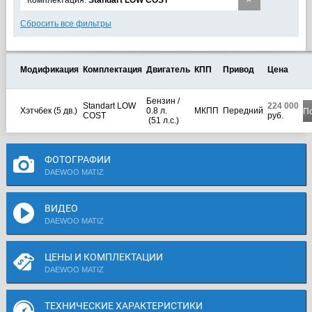
×
Комплектация:
Standart LOW COST
Сбросить все фильтры
Модификация
Комплектация
Двигатель
КПП
Привод
Цена
Бензин /
Standart LOW
224 000
Хэтчбек (5 дв.)
0.8 л.
МКПП
Передний
П
COST
руб.
(51 л.с.)
ФОТОГРАФИИ
DAEWOO MATIZ
ВИДЕО
DAEWOO MATIZ
ЦЕНЫ И КОМПЛЕКТАЦИИ
DAEWOO MATIZ
ТЕХНИЧЕСКИЕ ХАРАКТЕРИСТИКИ