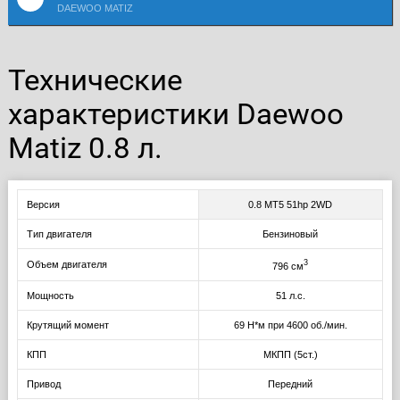
DAEWOO MATIZ
Технические
характеристики Daewoo
Matiz 0.8 л.
Версия
0.8 MT5 51hp 2WD
Тип двигателя
Бензиновый
3
Объем двигателя
796 см
Мощность
51 л.с.
Крутящий момент
69 Н*м при 4600 об./мин.
КПП
МКПП (5ст.)
Привод
Передний