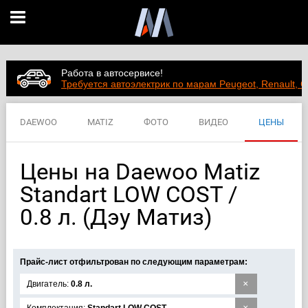
Работа в автосервисе!
Требуется автоэлектрик по марам Peugeot, Renault, C
DAEWOO
MATIZ
ФОТО
ВИДЕО
ЦЕНЫ
ХАРАКТЕРИСТИКИ
Цены на Daewoo Matiz
Standart LOW COST /
0.8 л. (Дэу Матиз)
Прайс-лист отфильтрован по следующим параметрам:
×
Двигатель:
0.8 л.