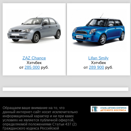
ZAZ Chance
Lifan Smily
Хэтчбек
Хэтчбек
от
285 000
руб.
от
289 900
руб.
Обращаем ваше внимание на то, что
данный интернет-сайт носит исключительно
информационный характер и ни при каких
условиях не является публичной офертой,
определяемой положениями Статьи 437 (2)
Гражданского кодекса Российской