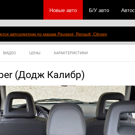
Новые авто
Б/У авто
Авто
ется автоэлектрик по марам Peugeot, Renault, Citroen
ВИДЕО
ЦЕНЫ
ХАРАКТЕРИСТИКИ
ber (Додж Калибр)