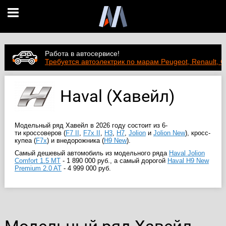
Работа в автосервисе!
Требуется автоэлектрик по марам Peugeot, Renault, C
Haval (Хавейл)
Модельный ряд Хавейл в 2026 году состоит из 6-
ти кроссоверов (
F7 II
,
F7x II
,
H3
,
H7
,
Jolion
и
Jolion New
), кросс-
купеа (
F7x
) и внедорожника (
H9 New
).
Самый дешевый автомобиль из модельного ряда
Haval Jolion
Comfort 1.5 MT
-
1 890 000 руб.
, а самый дорогой
Haval H9 New
Premium 2.0 AT
-
4 999 000 руб.