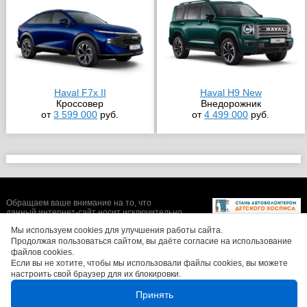
Haval F7x II
Haval H9 New
Кроссовер
Внедорожник
от
3 599 000
руб.
от
4 499 000
руб.
Обращаем ваше внимание на то, что
данный интернет-сайт носит исключительно
информационный характер и ни при каких
Мы используем cookies для улучшения работы сайта.
условиях не является публичной офертой,
определяемой положениями Статьи 437 (2)
Продолжая пользоваться сайтом, вы даёте согласие на использование
Гражданского кодекса Российской
файлов cookies.
Федерации. Цены, размеры скидок, а также
Если вы не хотите, чтобы мы использовали файлы cookies, вы можете
изображения автомобилей могут отличаться
настроить свой браузер для их блокировки.
от реальных. Для получения более полной и
достоверной информации, обращайтесь в
Принять
салоны официальных дилеров.