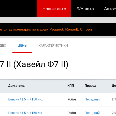
Новые авто
Б/У авто
Авто
ется автоэлектрик по марам Peugeot, Renault, Citroen
ДЕО
ЦЕНЫ
ХАРАКТЕРИСТИКИ
 II (Хавейл Ф7 II)
Двигатель
КПП
Привод
Це
Бензин / 1.5 л. / 150 л.с.
Робот
Передний
2 
Бензин / 1.5 л. / 150 л.с.
Робот
Передний
2 