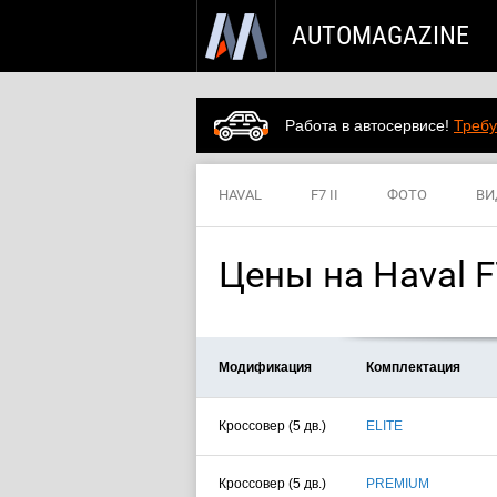
AUTOMAGAZINE
Работа в автосервисе!
Требу
HAVAL
F7 II
ФОТО
ВИ
Цены на Haval F7
Модификация
Комплектация
Кроссовер (5 дв.)
ELITE
Кроссовер (5 дв.)
PREMIUM