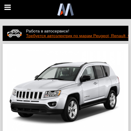
Работа в автосервисе!
Требуется автоэлектрик по марам Peugeot, Renault, C