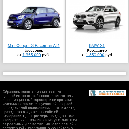
Mini Cooper S Paceman All4
BMW X1
Кроссовер
Кроссовер
от
1 365 000
руб.
от
1 850 000
руб.
Обращаем ваше внимание на то, что
данный интернет-сайт носит исключительно
информационный характер и ни при каких
условиях не является публичной офертой,
определяемой положениями Статьи 437 (2)
Гражданского кодекса Российской
Федерации. Цены, размеры скидок, а также
изображения автомобилей могут отличаться
от реальных. Для получения более полной и
достоверной информации, обращайтесь в