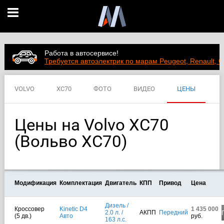
Работа в автосервисе!
Требуется автоэлектрик по марам Peugeot, Renault, C
VOLVO
XC70
ФОТО
ВИДЕО
ЦЕНЫ
ХАРАКТЕРИСТИКИ
Цены на Volvo XC70
(Вольво ХС70)
Модификация
Комплектация
Двигатель
КПП
Привод
Цена
Дизель /
Кроссовер
Kinetic D4
1 435 000
2.0 л. /
АКПП
Передний
(5 дв.)
Авто
руб.
163 л.с.