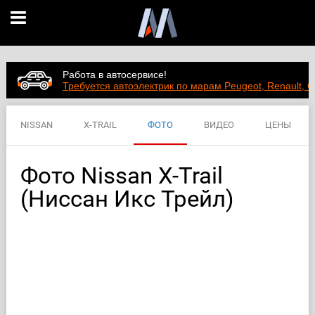
Работа в автосервисе!
Требуется автоэлектрик по марам Peugeot, Renault, C
NISSAN
X-TRAIL
ФОТО
ВИДЕО
ЦЕНЫ
ХАРАКТЕРИСТИКИ
Фото Nissan X-Trail
(Ниссан Икс Трейл)