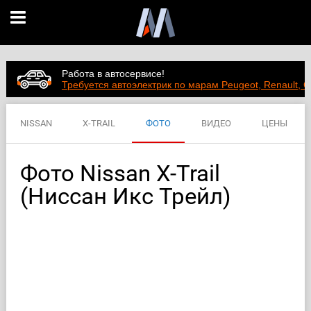
Работа в автосервисе!
Требуется автоэлектрик по марам Peugeot, Renault, C
NISSAN
X-TRAIL
ФОТО
ВИДЕО
ЦЕНЫ
ХАРАКТЕРИСТИКИ
Фото Nissan X-Trail
(Ниссан Икс Трейл)