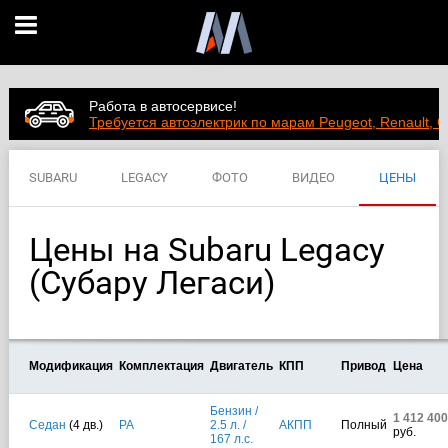
Работа в автосервисе!
Требуется автоэлектрик по марам Peugeot, Renault, C
SUBARU
LEGACY
ФОТО
ВИДЕО
ЦЕНЫ
ХАРАКТЕРИСТИКИ
Цены на Subaru Legacy
(Субару Легаси)
Модификация
Комплектация
Двигатель
КПП
Привод
Цена
Бензин /
1 412 400
Седан
(4 дв.)
PA
2.5 л. /
АКПП
Полный
руб.
167 л.с.