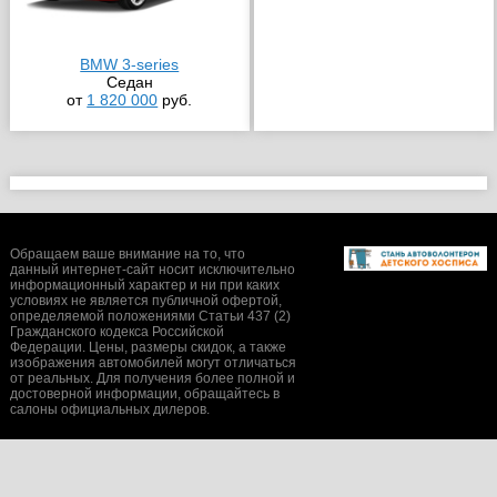
BMW 3-series
Седан
от
1 820 000
руб.
Обращаем ваше внимание на то, что
данный интернет-сайт носит исключительно
информационный характер и ни при каких
условиях не является публичной офертой,
определяемой положениями Статьи 437 (2)
Гражданского кодекса Российской
Федерации. Цены, размеры скидок, а также
изображения автомобилей могут отличаться
от реальных. Для получения более полной и
достоверной информации, обращайтесь в
салоны официальных дилеров.