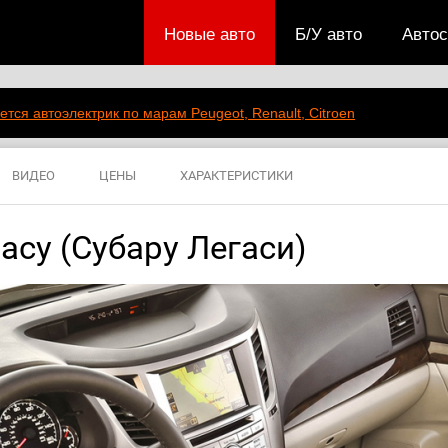
Новые авто
Б/У авто
Авто
ется автоэлектрик по марам Peugeot, Renault, Citroen
ВИДЕО
ЦЕНЫ
ХАРАКТЕРИСТИКИ
acy (Субару Легаси)