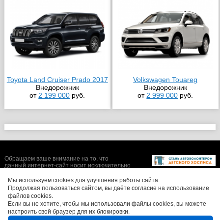
Toyota Land Cruiser Prado 2017
Volkswagen Touareg
Внедорожник
Внедорожник
от
2 199 000
руб.
от
2 999 000
руб.
Обращаем ваше внимание на то, что
данный интернет-сайт носит исключительно
информационный характер и ни при каких
условиях не является публичной офертой,
Мы используем cookies для улучшения работы сайта.
определяемой положениями Статьи 437 (2)
Продолжая пользоваться сайтом, вы даёте согласие на использование
Гражданского кодекса Российской
файлов cookies.
Федерации. Цены, размеры скидок, а также
Если вы не хотите, чтобы мы использовали файлы cookies, вы можете
изображения автомобилей могут отличаться
настроить свой браузер для их блокировки.
от реальных. Для получения более полной и