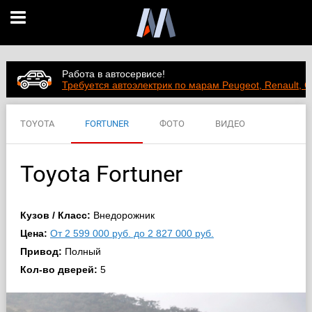
Работа в автосервисе!
Требуется автоэлектрик по марам Peugeot, Renault, C
TOYOTA
FORTUNER
ФОТО
ВИДЕО
ЦЕНЫ
ХАРАКТЕРИСТИКИ
Toyota Fortuner
Кузов / Класс:
Внедорожник
Цена:
От 2 599 000 руб. до 2 827 000 руб.
Привод:
Полный
Кол-во дверей:
5