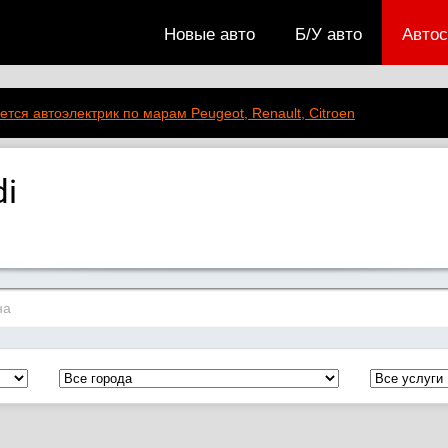
Новые авто
Б/У авто
Авто
ется автоэлектрик по марам Peugeot, Renault, Citroen
i