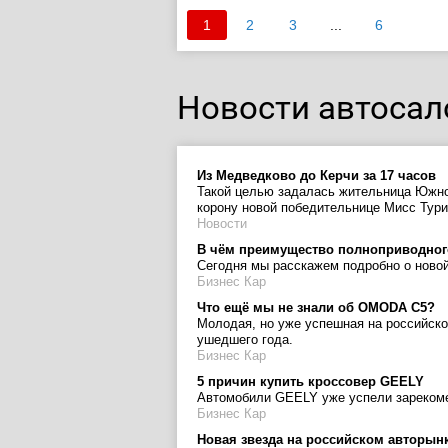
1
2
3
...
6
Новости автосал
Из Медведково до Керчи за 17 часов
Такой целью задалась жительница Южног
корону новой победительнице Мисс Тур
Новости
В чём преимущество полноприводно
Сегодня мы расскажем подробно о новой
Бизнес Кар
Что ещё мы не знали об OMODA C5?
Молодая, но уже успешная на российск
ушедшего года.
Бизнес Кар
5 причин купить кроссовер GEELY
Автомобили GEELY уже успели зарекоме
Бизнес Кар
Новая звезда на российском авторын