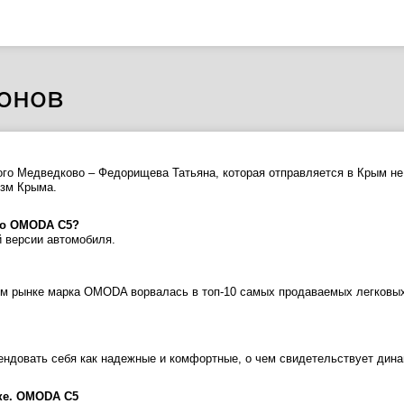
онов
о Медведково – Федорищева Татьяна, которая отправляется в Крым не 
изм Крыма.
го OMODA С5?
 версии автомобиля.
ом рынке марка OMODA ворвалась в топ-10 самых продаваемых легковых
ндовать себя как надежные и комфортные, о чем свидетельствует дина
ке. OMODA C5