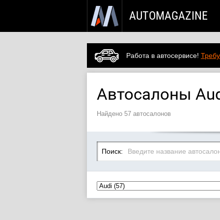
AUTOMAGAZINE
Работа в автосервисе!
Требу
Автосалоны Aud
Найдено 57 автосалонов
Поиск: