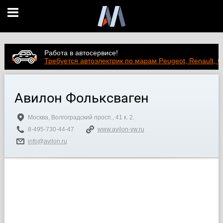
Работа в автосервисе!
Требуется автоэлектрик по марам Peugeot, Renault, C
Авилон Фольксваген
Москва, Волгоградский просп., 41 к. 2.
8-495-730-44-47
www.avilon-vw.ru
info@avilon.ru