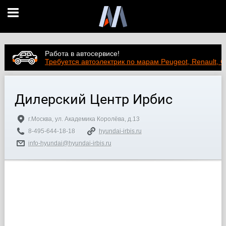
Работа в автосервисе!
Требуется автоэлектрик по марам Peugeot, Renault, C
Дилерский Центр Ирбис
г.Москва, ул. Академика Королёва, д.13
8-495-644-18-18
hyundai-irbis.ru
info-hyundai@hyundai-irbis.ru