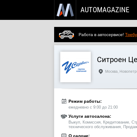
AUTOMAGAZINE
Работа в автосервисе!
Требу
Ситроен Це
Москва, Новопетр
Режим работы:
ежедневно с 9:00 до 21:00
Услуги автосалона:
Выкуп, Комиссия, Кредитование, Ст
технического обслуживания, Продаж
О салоне: