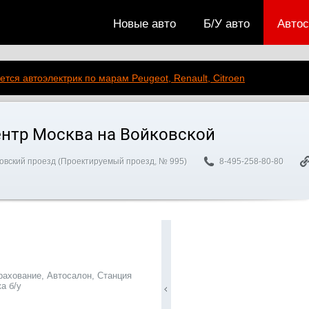
Новые авто
Б/У авто
Авто
ется автоэлектрик по марам Peugeot, Renault, Citroen
нтр Москва на Войковской
овский проезд (Проектируемый проезд, № 995)
8-495-258-80-80
рахование, Автосалон, Станция
а б/у