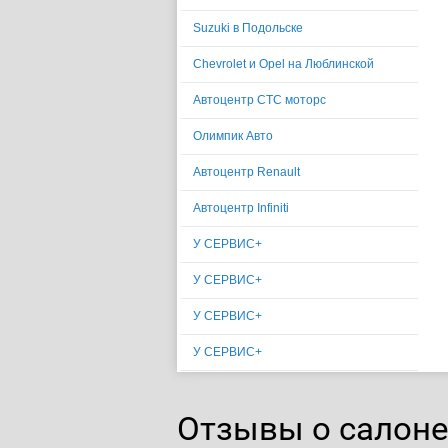
Suzuki в Подольске
Сhevrolet и Opel на Люблинской
Автоцентр СТС моторс
Олимпик Авто
Автоцентр Renault
Автоцентр Infiniti
У СЕРВИС+
У СЕРВИС+
У СЕРВИС+
У СЕРВИС+
Отзывы о салоне