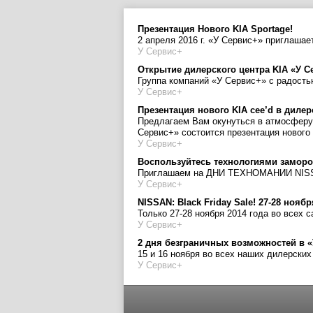
Презентация Нового KIA Sportage!
2 апреля 2016 г. «У Сервис+» приглашае
У Сервис+
Открытие дилерского центра KIA «У С
Группа компаний «У Сервис+» с радость
У Сервис+
Презентация нового KIA cee’d в диле
Предлагаем Вам окунуться в атмосферу 
Сервис+» состоится презентация нового 
У Сервис+
Воспользуйтесь технологиями заморо
Приглашаем на ДНИ ТЕХНОМАНИИ NIS
У Сервис+
NISSAN: Black Friday Sale! 27-28 нояб
Только 27-28 ноября 2014 года во всех 
У Сервис+
2 дня безграничных возможностей в 
15 и 16 ноября во всех наших дилерск
У Сервис+