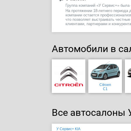
Группа компаний «У Сервис+» была 
На протяжении 18-летнего периода
компании остается профессионализ
что позволяет выстраивать честные
клиентами, партнерами и конкурент
Автомобили в са
Citroen
C1
Все автосалоны 
У Сервис+ KIA