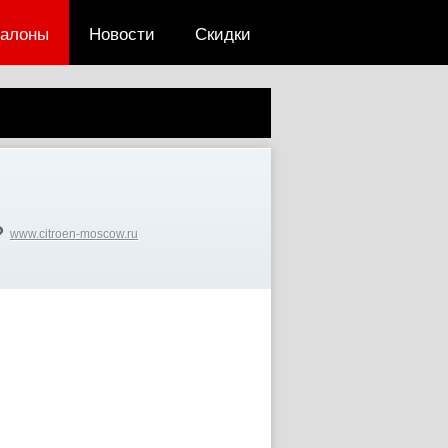
салоны
Новости
Скидки
www.citroen-moscow.ru