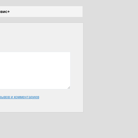
рвис+
зывов и комментариев