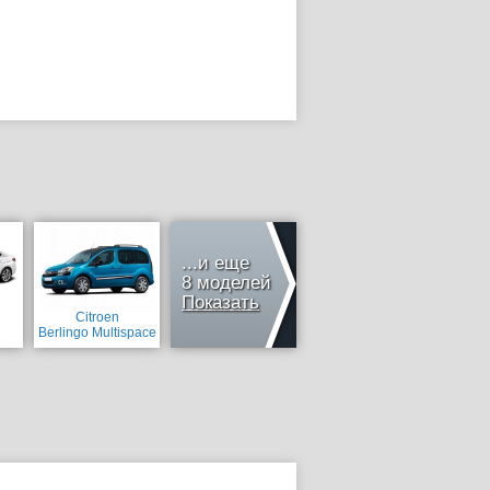
...и еще
8 моделей
Показать
Citroen
Berlingo Multispace