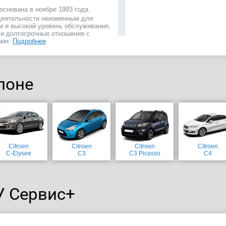
основана в ноябре 1993 года.
 деятельности неизменным для
м и высокий уровень обслуживания,
 и долгосрочные отношения с
ами.
Подробнее
лоне
Citroen
Citroen
Citroen
Citroen
C-Elysee
C3
C3 Picasso
C4
У Сервис+