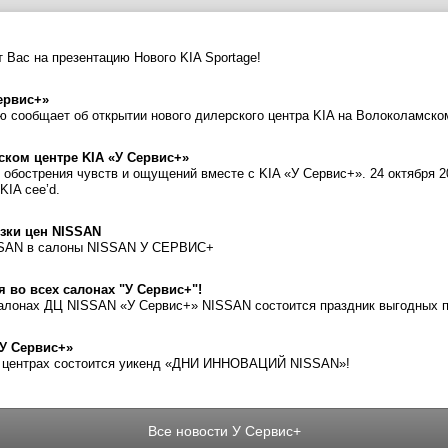
т Вас на презентацию Нового KIA Sportage!
ервис+»
ю сообщает об открытии нового дилерского центра KIA на Волоколамско
рском центре KIA «У Сервис+»
обострения чувств и ощущений вместе с KIA «У Сервис+». 24 октября 2
KIA cee’d.
зки цен NISSAN
SAN в салоны NISSAN У СЕРВИС+
ря во всех салонах "У Сервис+"!
салонах ДЦ NISSAN «У Сервис+» NISSAN состоится праздник выгодных пок
«У Сервис+»
их центрах состоится уикенд «ДНИ ИННОВАЦИЙ NISSAN»!
Все новости У Сервис+