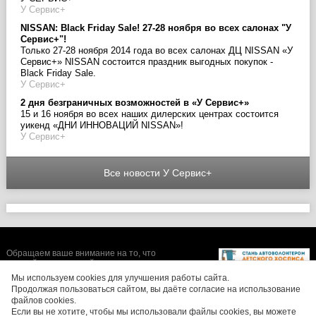
У Сервис+
NISSAN: Black Friday Sale! 27-28 ноября во всех салонах "У
Сервис+"!
Только 27-28 ноября 2014 года во всех салонах ДЦ NISSAN «У
Сервис+» NISSAN состоится праздник выгодных покупок -
Black Friday Sale.
У Сервис+
2 дня безграничных возможностей в «У Сервис+»
15 и 16 ноября во всех наших дилерских центрах состоится
уикенд «ДНИ ИННОВАЦИЙ NISSAN»!
У Сервис+
Все новости У Сервис+
Обращаем ваше внимание на то, что
данный интернет-сайт носит исключительно
информационный характер и ни при каких
Мы используем cookies для улучшения работы сайта.
условиях не является публичной офертой,
Продолжая пользоваться сайтом, вы даёте согласие на использование
определяемой положениями Статьи 437 (2)
файлов cookies.
Гражданского кодекса Российской
Если вы не хотите, чтобы мы использовали файлы cookies, вы можете
Федерации. Цены, размеры скидок, а также