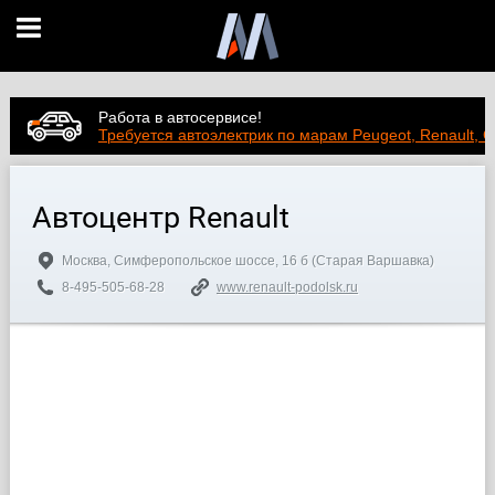
Работа в автосервисе!
Требуется автоэлектрик по марам Peugeot, Renault, C
Автоцентр Renault
Москва, Симферопольское шоссе, 16 б (Старая Варшавка)
8-495-505-68-28
www.renault-podolsk.ru