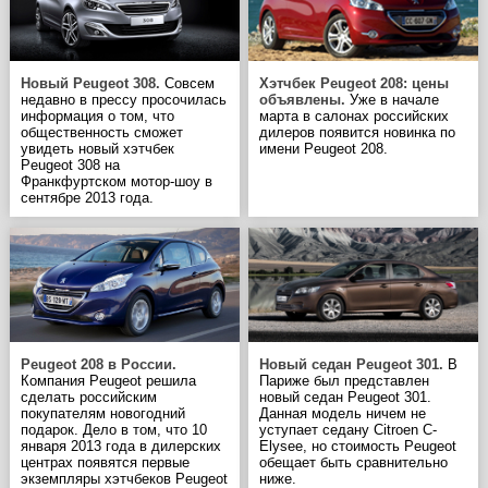
Новый Peugeot 308.
Совсем
Хэтчбек Peugeot 208: цены
недавно в прессу просочилась
объявлены.
Уже в начале
информация о том, что
марта в салонах российских
общественность сможет
дилеров появится новинка по
увидеть новый хэтчбек
имени Peugeot 208.
Peugeot 308 на
Франкфуртском мотор-шоу в
сентябре 2013 года.
Peugeot 208 в России.
Новый седан Peugeot 301.
В
Компания Peugeot решила
Париже был представлен
сделать российским
новый седан Peugeot 301.
покупателям новогодний
Данная модель ничем не
подарок. Дело в том, что 10
уступает седану Citroen C-
января 2013 года в дилерских
Elysee, но стоимость Peugeot
центрах появятся первые
обещает быть сравнительно
экземпляры хэтчбеков Peugeot
ниже.