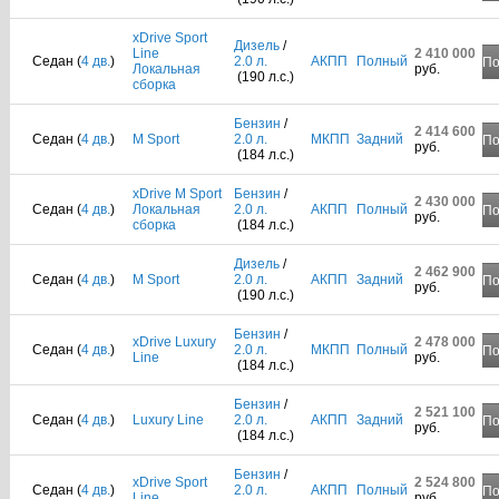
xDrive Sport
Дизель
/
Line
2 410 000
Седан (
4 дв.
)
2.0 л.
АКПП
Полный
По
Локальная
руб.
(190 л.с.)
сборка
Бензин
/
2 414 600
Седан (
4 дв.
)
M Sport
2.0 л.
МКПП
Задний
По
руб.
(184 л.с.)
xDrive M Sport
Бензин
/
2 430 000
Седан (
4 дв.
)
Локальная
2.0 л.
АКПП
Полный
По
руб.
сборка
(184 л.с.)
Дизель
/
2 462 900
Седан (
4 дв.
)
M Sport
2.0 л.
АКПП
Задний
По
руб.
(190 л.с.)
Бензин
/
xDrive Luxury
2 478 000
Седан (
4 дв.
)
2.0 л.
МКПП
Полный
По
Line
руб.
(184 л.с.)
Бензин
/
2 521 100
Седан (
4 дв.
)
Luxury Line
2.0 л.
АКПП
Задний
По
руб.
(184 л.с.)
Бензин
/
xDrive Sport
2 524 800
Седан (
4 дв.
)
2.0 л.
АКПП
Полный
По
Line
руб.