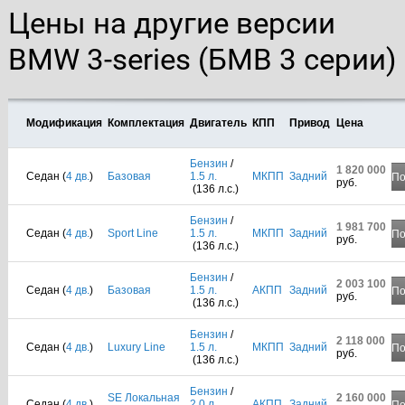
Цены на другие версии
BMW 3-series (БМВ 3 серии)
Модификация
Комплектация
Двигатель
КПП
Привод
Цена
Бензин
/
1 820 000
Седан (
4 дв.
)
Базовая
1.5 л.
МКПП
Задний
По
руб.
(136 л.с.)
Бензин
/
1 981 700
Седан (
4 дв.
)
Sport Line
1.5 л.
МКПП
Задний
По
руб.
(136 л.с.)
Бензин
/
2 003 100
Седан (
4 дв.
)
Базовая
1.5 л.
АКПП
Задний
По
руб.
(136 л.с.)
Бензин
/
2 118 000
Седан (
4 дв.
)
Luxury Line
1.5 л.
МКПП
Задний
По
руб.
(136 л.с.)
Бензин
/
SE Локальная
2 160 000
Седан (
4 дв.
)
2.0 л.
АКПП
Задний