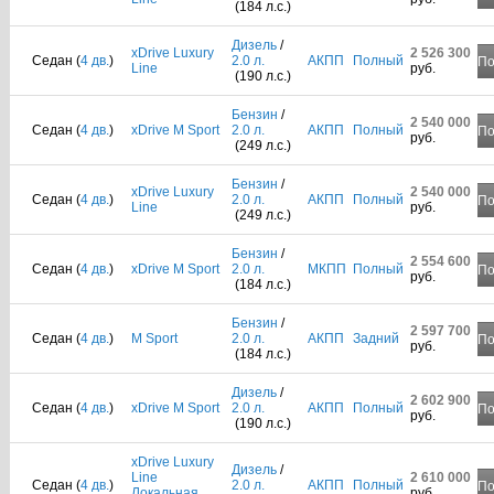
(184 л.с.)
Дизель
/
xDrive Luxury
2 526 300
Седан (
4 дв.
)
2.0 л.
АКПП
Полный
По
Line
руб.
(190 л.с.)
Бензин
/
2 540 000
Седан (
4 дв.
)
xDrive M Sport
2.0 л.
АКПП
Полный
По
руб.
(249 л.с.)
Бензин
/
xDrive Luxury
2 540 000
Седан (
4 дв.
)
2.0 л.
АКПП
Полный
По
Line
руб.
(249 л.с.)
Бензин
/
2 554 600
Седан (
4 дв.
)
xDrive M Sport
2.0 л.
МКПП
Полный
По
руб.
(184 л.с.)
Бензин
/
2 597 700
Седан (
4 дв.
)
M Sport
2.0 л.
АКПП
Задний
По
руб.
(184 л.с.)
Дизель
/
2 602 900
Седан (
4 дв.
)
xDrive M Sport
2.0 л.
АКПП
Полный
По
руб.
(190 л.с.)
xDrive Luxury
Дизель
/
Line
2 610 000
Седан (
4 дв.
)
2.0 л.
АКПП
Полный
По
Локальная
руб.