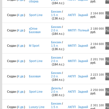
По
сборка
руб.
(184 л.с.)
Бензин
/
2 164 800
Седан (
4 дв.
)
Sport Line
1.5 л.
АКПП
Задний
По
руб.
(136 л.с.)
Бензин
/
xDrive
2 180 000
Седан (
4 дв.
)
2.0 л.
МКПП
Полный
По
Базовая
руб.
(184 л.с.)
Бензин
/
2 194 600
Седан (
4 дв.
)
M Sport
1.5 л.
МКПП
Задний
По
руб.
(136 л.с.)
Бензин
/
2 201 700
Седан (
4 дв.
)
Sport Line
2.0 л.
МКПП
Задний
По
руб.
(184 л.с.)
Бензин
/
2 223 100
Седан (
4 дв.
)
Базовая
2.0 л.
АКПП
Задний
По
руб.
(184 л.с.)
Дизель
/
2 250 000
Седан (
4 дв.
)
Sport Line
2.0 л.
АКПП
Задний
По
руб.
(190 л.с.)
Бензин
/
2 301 100
Седан (
4 дв.
)
Luxury Line
1.5 л.
АКПП
Задний
По
руб.