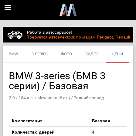
Работа в автосервисе!
Требуется автоэлектрик по марам Peugeot, Renault, C
BMW
3-SERIES
ФОТО
ВИДЕО
ЦЕНЫ
ХАРАКТЕРИСТИКИ
BMW 3-series (БМВ 3
серии) / Базовая
2.0 / 184 л.с. / Механика (6 ст.) / Задний привод
Комплектация
Базовая
Количество дверей
4