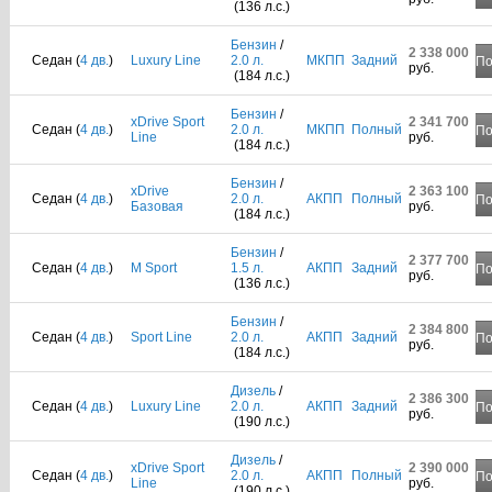
(136 л.с.)
Бензин
/
2 338 000
Седан (
4 дв.
)
Luxury Line
2.0 л.
МКПП
Задний
По
руб.
(184 л.с.)
Бензин
/
xDrive Sport
2 341 700
Седан (
4 дв.
)
2.0 л.
МКПП
Полный
По
Line
руб.
(184 л.с.)
Бензин
/
xDrive
2 363 100
Седан (
4 дв.
)
2.0 л.
АКПП
Полный
По
Базовая
руб.
(184 л.с.)
Бензин
/
2 377 700
Седан (
4 дв.
)
M Sport
1.5 л.
АКПП
Задний
По
руб.
(136 л.с.)
Бензин
/
2 384 800
Седан (
4 дв.
)
Sport Line
2.0 л.
АКПП
Задний
По
руб.
(184 л.с.)
Дизель
/
2 386 300
Седан (
4 дв.
)
Luxury Line
2.0 л.
АКПП
Задний
По
руб.
(190 л.с.)
Дизель
/
xDrive Sport
2 390 000
Седан (
4 дв.
)
2.0 л.
АКПП
Полный
По
Line
руб.
(190 л.с.)