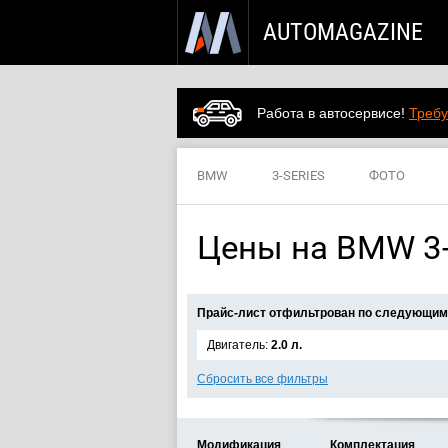
AUTOMAGAZINE
Работа в автосервисе!
Требу
BMW
3-SERIES
ФОТО
Цены на BMW 3-s
Прайс-лист отфильтрован по следующим
Двигатель:
2.0 л.
Сбросить все фильтры
Модификация
Комплектация