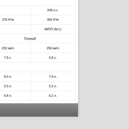
249 л.с.
270 Н*м
350 Н*м
АКПП (8ст.)
Полный
232 км/ч
250 км/ч
7.5 с.
5.8 с.
9.0 л.
7.8 л.
5.5 л.
5.2 л.
6.8 л.
6.2 л.