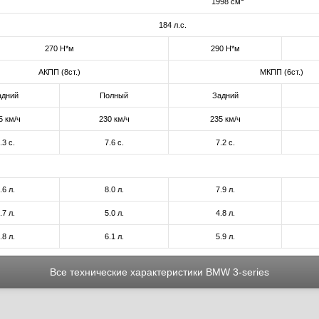
1998 см
184 л.с.
270 Н*м
290 Н*м
АКПП (8ст.)
МКПП (6ст.)
адний
Полный
Задний
5 км/ч
230 км/ч
235 км/ч
.3 с.
7.6 с.
7.2 с.
.6 л.
8.0 л.
7.9 л.
.7 л.
5.0 л.
4.8 л.
.8 л.
6.1 л.
5.9 л.
Все технические характеристики BMW 3-series