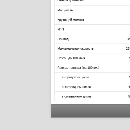
Объем двигателя
Мощность
Крутящий момент
КПП
Привод
З
Максимальная скорость
23
Разгон до 100 км/ч
7
Расход топлива (на 100 км.)
в городском цикле
7
в загородном цикле
4
в смешанном цикле
5