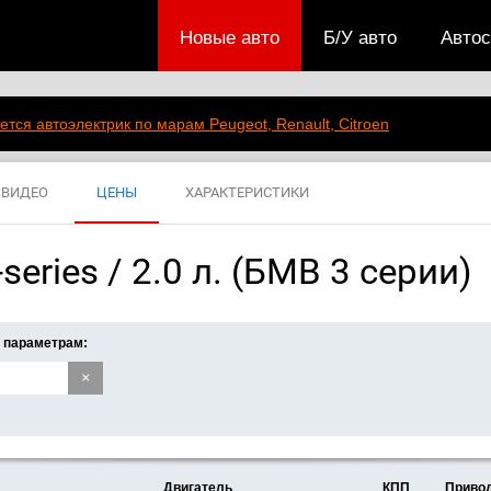
Новые авто
Б/У авто
Авто
ется автоэлектрик по марам Peugeot, Renault, Citroen
ВИДЕО
ЦЕНЫ
ХАРАКТЕРИСТИКИ
eries / 2.0 л. (БМВ 3 серии)
 параметрам:
×
Двигатель
КПП
Приво