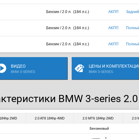
Бензин / 2.0 л. (184 л.с.)
АКПП
Задний
Бензин / 2.0 л. (184 л.с.)
АКПП
Полны
Бензин / 2.0 л. (184 л.с.)
АКПП
Полны
ВИДЕО
ЦЕНЫ И КОМПЛЕКТАЦИ
BMW 3-SERIES
BMW 3-SERIES
ктеристики BMW 3-series 2.0
 184hp 2WD
2.0 AT8 184hp 4WD
2.0 MT6 184hp 2WD
2.0
Бензиновый
3