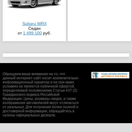
Subaru WRX
Седан
от
1 499 100
руб.
Обращаем ваше внимание на то, что
данный интернет-сайт носит исключительно
информационный характер и ни при каких
условиях не является публичной офертой,
определяемой положениями Статьи 437 (2)
Гражданского кодекса Российской
Федерации. Цены, размеры скидок, а также
изображения автомобилей могут отличаться
от реальных. Для получения более полной и
достоверной информации, обращайтесь в
салоны официальных дилеров.