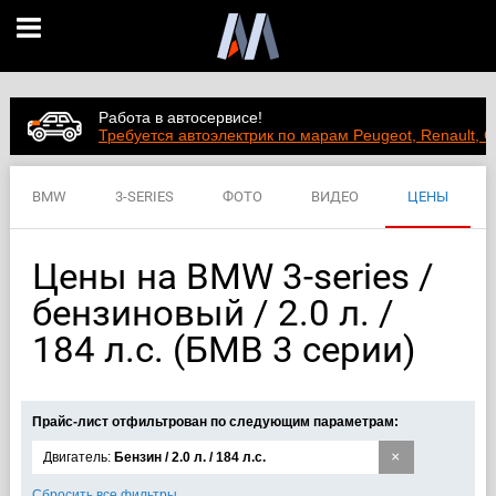
Работа в автосервисе!
Требуется автоэлектрик по марам Peugeot, Renault, C
BMW
3-SERIES
ФОТО
ВИДЕО
ЦЕНЫ
ХАРАКТЕРИСТИКИ
Цены на BMW 3-series /
бензиновый / 2.0 л. /
184 л.с. (БМВ 3 серии)
Прайс-лист отфильтрован по следующим параметрам:
×
Двигатель:
Бензин / 2.0 л. / 184 л.с.
Сбросить все фильтры