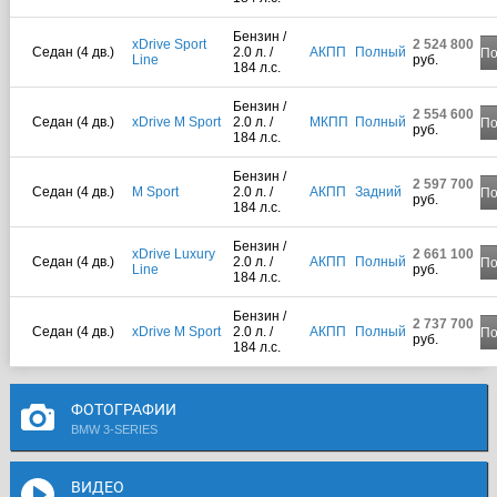
Бензин /
xDrive Sport
2 524 800
Седан (4 дв.)
2.0 л. /
АКПП
Полный
По
Line
руб.
184 л.с.
Бензин /
2 554 600
Седан (4 дв.)
xDrive M Sport
2.0 л. /
МКПП
Полный
По
руб.
184 л.с.
Бензин /
2 597 700
Седан (4 дв.)
M Sport
2.0 л. /
АКПП
Задний
По
руб.
184 л.с.
Бензин /
xDrive Luxury
2 661 100
Седан (4 дв.)
2.0 л. /
АКПП
Полный
По
Line
руб.
184 л.с.
Бензин /
2 737 700
Седан (4 дв.)
xDrive M Sport
2.0 л. /
АКПП
Полный
По
руб.
184 л.с.
ФОТОГРАФИИ
BMW 3-SERIES
ВИДЕО