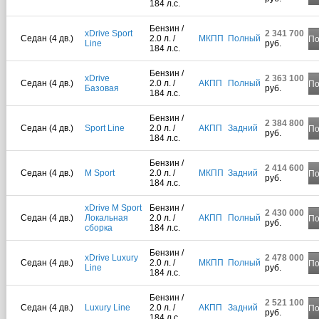
184 л.с.
Бензин /
xDrive Sport
2 341 700
Седан (4 дв.)
2.0 л. /
МКПП
Полный
По
Line
руб.
184 л.с.
Бензин /
xDrive
2 363 100
Седан (4 дв.)
2.0 л. /
АКПП
Полный
По
Базовая
руб.
184 л.с.
Бензин /
2 384 800
Седан (4 дв.)
Sport Line
2.0 л. /
АКПП
Задний
По
руб.
184 л.с.
Бензин /
2 414 600
Седан (4 дв.)
M Sport
2.0 л. /
МКПП
Задний
По
руб.
184 л.с.
xDrive M Sport
Бензин /
2 430 000
Седан (4 дв.)
Локальная
2.0 л. /
АКПП
Полный
По
руб.
сборка
184 л.с.
Бензин /
xDrive Luxury
2 478 000
Седан (4 дв.)
2.0 л. /
МКПП
Полный
По
Line
руб.
184 л.с.
Бензин /
2 521 100
Седан (4 дв.)
Luxury Line
2.0 л. /
АКПП
Задний
По
руб.
184 л.с.