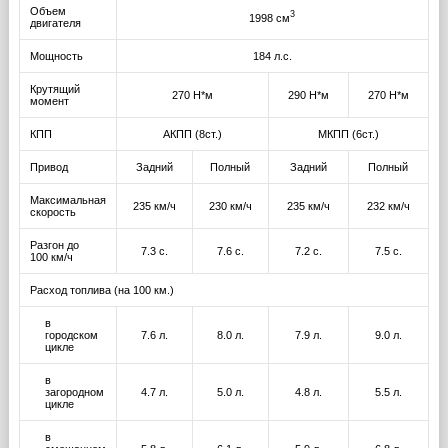
Объем
3
1998 см
двигателя
Мощность
184 л.с.
Крутящий
270 Н*м
290 Н*м
270 Н*м
момент
КПП
АКПП (8ст.)
МКПП (6ст.)
Привод
Задний
Полный
Задний
Полный
Максимальная
235 км/ч
230 км/ч
235 км/ч
232 км/ч
скорость
Разгон до
7.3 с.
7.6 с.
7.2 с.
7.5 с.
100 км/ч
Расход топлива (на 100 км.)
в
городском
7.6 л.
8.0 л.
7.9 л.
9.0 л.
цикле
в
загородном
4.7 л.
5.0 л.
4.8 л.
5.5 л.
цикле
в