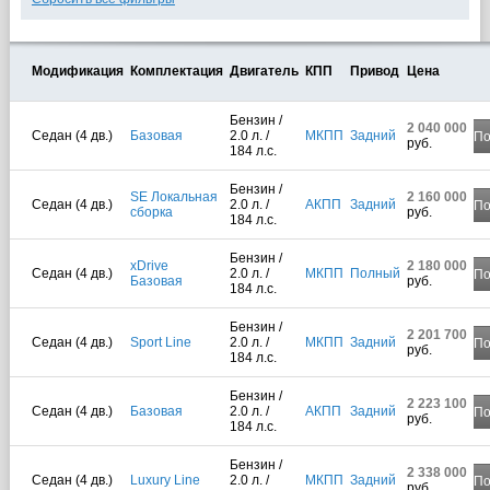
Модификация
Комплектация
Двигатель
КПП
Привод
Цена
Бензин /
2 040 000
Седан (4 дв.)
Базовая
2.0 л. /
МКПП
Задний
По
руб.
184 л.с.
Бензин /
SE Локальная
2 160 000
Седан (4 дв.)
2.0 л. /
АКПП
Задний
По
сборка
руб.
184 л.с.
Бензин /
xDrive
2 180 000
Седан (4 дв.)
2.0 л. /
МКПП
Полный
По
Базовая
руб.
184 л.с.
Бензин /
2 201 700
Седан (4 дв.)
Sport Line
2.0 л. /
МКПП
Задний
По
руб.
184 л.с.
Бензин /
2 223 100
Седан (4 дв.)
Базовая
2.0 л. /
АКПП
Задний
По
руб.
184 л.с.
Бензин /
2 338 000
Седан (4 дв.)
Luxury Line
2.0 л. /
МКПП
Задний
По
руб.