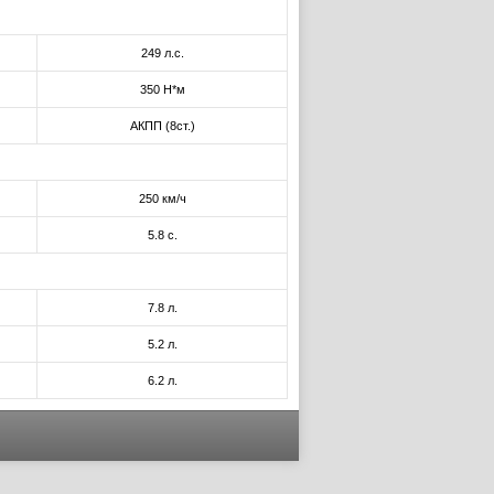
249 л.с.
350 Н*м
АКПП (8ст.)
250 км/ч
5.8 с.
7.8 л.
5.2 л.
6.2 л.