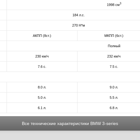
3
1998 см
184 л.с.
270 Н*м
АКПП (8ст.)
МКПП (6ст.)
Полный
230 км/ч
232 км/ч
7.6 с.
7.5 с.
8.0 л.
9.0 л.
5.0 л.
5.5 л.
6.1 л.
6.8 л.
Все технические характеристики BMW 3-series