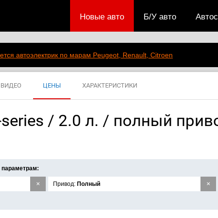
Новые авто
Б/У авто
Авто
ется автоэлектрик по марам Peugeot, Renault, Citroen
ВИДЕО
ЦЕНЫ
ХАРАКТЕРИСТИКИ
eries / 2.0 л. / полный прив
 параметрам:
×
×
Привод:
Полный