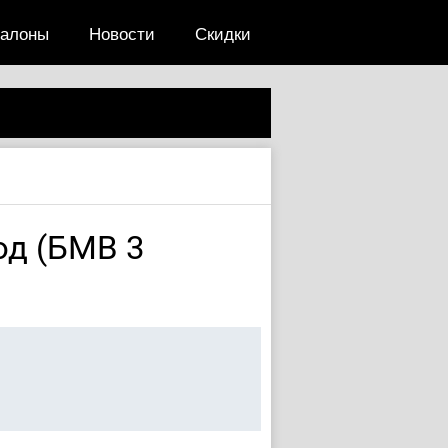
салоны
Новости
Скидки
од (БМВ 3