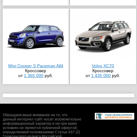
Mini Cooper S Paceman All4
Volvo XC70
Кроссовер
Кроссовер
от
1 365 000
руб.
от
1 435 000
руб.
Обращаем ваше внимание на то, что
данный интернет-сайт носит исключительно
информационный характер и ни при каких
условиях не является публичной офертой,
определяемой положениями Статьи 437 (2)
Гражданского кодекса Российской