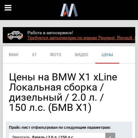
Работа в автосервисе!
Требуется автоэлектрик по марам Peugeot, Renault, C
BMW
X1
ФОТО
ВИДЕО
ЦЕНЫ
ХАРАКТЕРИСТИКИ
Цены на BMW X1 xLine
Локальная сборка /
дизельный / 2.0 л. /
150 л.с. (БМВ Х1)
Прайс-лист отфильтрован по следующим параметрам:
×
Двигатель:
Дизель / 2.0 л. / 150 л.с.