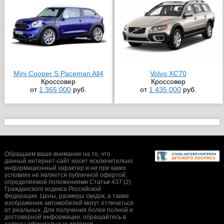
Mini Cooper S Paceman All4
Volvo XC70
Кроссовер
Кроссовер
от
1 365 000
руб.
от
1 435 000
руб.
Обращаем ваше внимание на то, что
данный интернет-сайт носит исключительно
информационный характер и ни при каких
условиях не является публичной офертой,
определяемой положениями Статьи 437 (2)
Гражданского кодекса Российской
Федерации. Цены, размеры скидок, а также
изображения автомобилей могут отличаться
от реальных. Для получения более полной и
достоверной информации, обращайтесь в