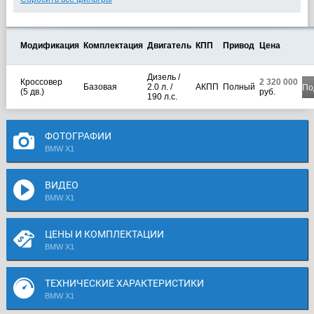
Модификация
Комплектация
Двигатель
КПП
Привод
Цена
Дизель /
Кроссовер
2 320 000
Базовая
2.0 л. /
АКПП
Полный
По
(5 дв.)
руб.
190 л.с.
ФОТОГРАФИИ
BMW X1
ВИДЕО
BMW X1
ЦЕНЫ И КОМПЛЕКТАЦИИ
BMW X1
ТЕХНИЧЕСКИЕ ХАРАКТЕРИСТИКИ
BMW X1