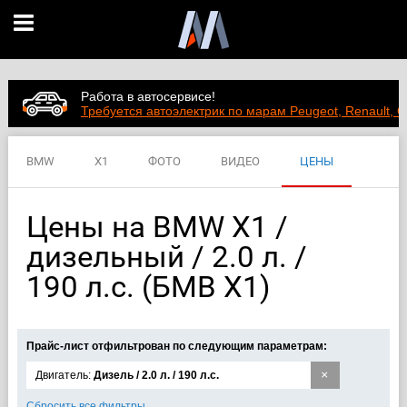
Работа в автосервисе!
Требуется автоэлектрик по марам Peugeot, Renault, C
BMW
X1
ФОТО
ВИДЕО
ЦЕНЫ
ХАРАКТЕРИСТИКИ
Цены на BMW X1 /
дизельный / 2.0 л. /
190 л.с. (БМВ Х1)
Прайс-лист отфильтрован по следующим параметрам:
×
Двигатель:
Дизель / 2.0 л. / 190 л.с.
Сбросить все фильтры