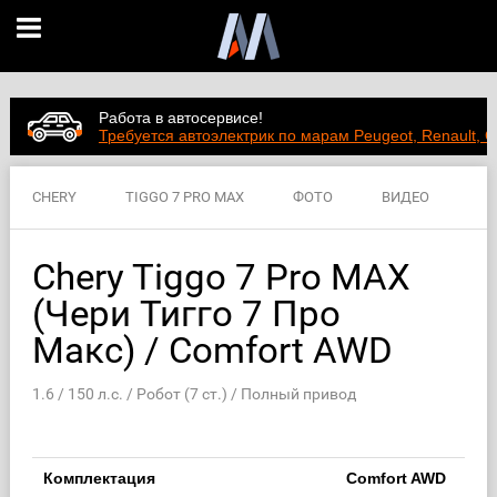
Работа в автосервисе!
Требуется автоэлектрик по марам Peugeot, Renault, C
CHERY
TIGGO 7 PRO MAX
ФОТО
ВИДЕО
ЦЕНЫ
ХАРАКТЕРИСТИКИ
Chery Tiggo 7 Pro MAX
(Чери Тигго 7 Про
Макс) / Comfort AWD
1.6 / 150 л.с. / Робот (7 ст.) / Полный привод
Комплектация
Comfort AWD