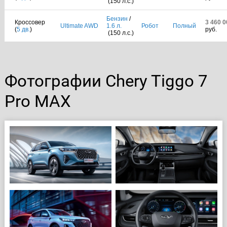
(150 л.с.)
Бензин
/
Кроссовер
3 460 0
Ultimate AWD
1.6 л.
Робот
Полный
(
5 дв.
)
руб.
(150 л.с.)
Фотографии Chery Tiggo 7
Pro MAX