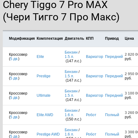
Chery Tiggo 7 Pro MAX
(Чери Тигго 7 Про Макс)
Модификация
Комплектация
Двигатель
КПП
Привод
Цена
Бензин
/
Кроссовер
2 820 0
Elite
1.5 л.
Вариатор
Передний
(
5 дв.
)
руб.
(147 л.с.)
Бензин
/
Кроссовер
2 950 0
Prestige
1.5 л.
Вариатор
Передний
(
5 дв.
)
руб.
(147 л.с.)
Бензин
/
Кроссовер
3 100 0
Ultimate
1.5 л.
Вариатор
Передний
(
5 дв.
)
руб.
(147 л.с.)
Бензин
/
Кроссовер
3 260 0
Elite AWD
1.6 л.
Робот
Полный
(
5 дв.
)
руб.
(150 л.с.)
Бензин
/
Кроссовер
3 300 0
Prestige AWD
1.6 л.
Робот
Полный
(
5 дв.
)
руб.