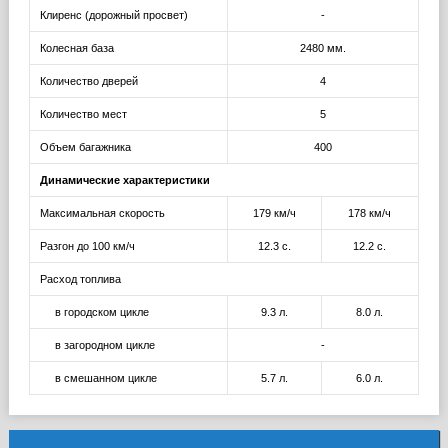
Клиренс (дорожный просвет)
-
Колесная база
2480 мм.
Количество дверей
4
Количество мест
5
Объем багажника
400
Динамические характеристики
Максимальная скорость
179 км/ч
178 км/ч
Разгон до 100 км/ч
12.3 с.
12.2 с.
Расход топлива
в городском цикле
9.3 л.
8.0 л.
в загородном цикле
-
в смешанном цикле
5.7 л.
6.0 л.