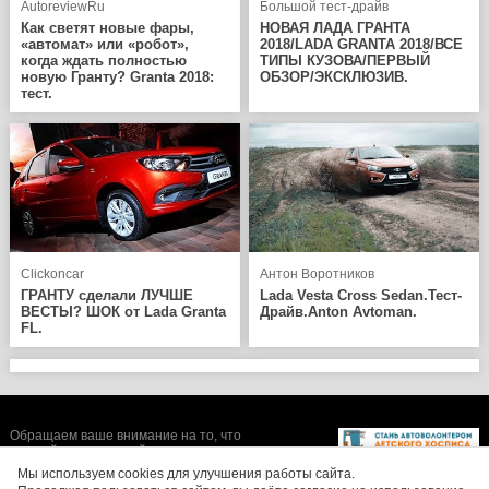
AutoreviewRu
Большой тест-драйв
Как светят новые фары,
НОВАЯ ЛАДА ГРАНТА
«автомат» или «робот»,
2018/LADA GRANTA 2018/ВСЕ
когда ждать полностью
ТИПЫ КУЗОВА/ПЕРВЫЙ
новую Гранту? Granta 2018:
ОБЗОР/ЭКСКЛЮЗИВ.
тест.
Clickoncar
Антон Воротников
ГРАНТУ сделали ЛУЧШЕ
Lada Vesta Cross Sedan.Тест-
ВЕСТЫ? ШОК от Lada Granta
Драйв.Anton Avtoman.
FL.
Обращаем ваше внимание на то, что
данный интернет-сайт носит исключительно
информационный характер и ни при каких
Мы используем cookies для улучшения работы сайта.
условиях не является публичной офертой,