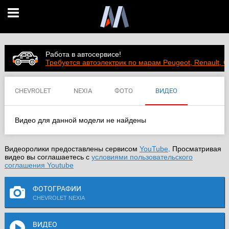
Работа в автосервисе!
Требуется автоэлектрик по марам Peugeot, Renault, C
CHEVROLET
NEXIA
ФОТО
ВИДЕО
ЦЕНЫ
ХАРАКТЕРИСТИКИ
Видео для данной модели не найдены
Видеоролики предоставлены сервисом
YouTube
. Просматривая
видео вы соглашаетесь с
условиями пользовательского
соглашения Youtube
ФОТОГРАФИИ
CHEVROLET NEXIA
ВИДЕО