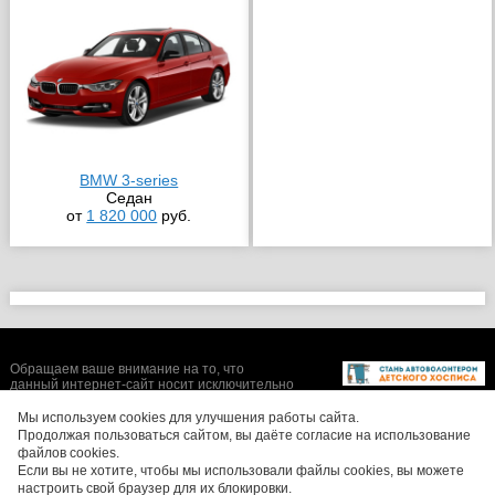
BMW 3-series
Седан
от
1 820 000
руб.
Обращаем ваше внимание на то, что
данный интернет-сайт носит исключительно
информационный характер и ни при каких
условиях не является публичной офертой,
Мы используем cookies для улучшения работы сайта.
определяемой положениями Статьи 437 (2)
Продолжая пользоваться сайтом, вы даёте согласие на использование
Гражданского кодекса Российской
файлов cookies.
Федерации. Цены, размеры скидок, а также
Если вы не хотите, чтобы мы использовали файлы cookies, вы можете
изображения автомобилей могут отличаться
настроить свой браузер для их блокировки.
от реальных. Для получения более полной и