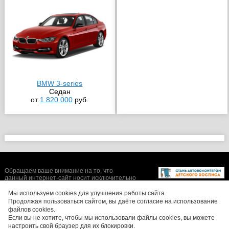
BMW 3-series
Седан
от
1 820 000
руб.
Обращаем ваше внимание на то, что
данный интернет-сайт носит исключительно
информационный характер и ни при каких
условиях не является публичной офертой,
Мы используем cookies для улучшения работы сайта.
определяемой положениями Статьи 437 (2)
Продолжая пользоваться сайтом, вы даёте согласие на использование
Гражданского кодекса Российской
файлов cookies.
Федерации. Цены, размеры скидок, а также
Если вы не хотите, чтобы мы использовали файлы cookies, вы можете
изображения автомобилей могут отличаться
настроить свой браузер для их блокировки.
от реальных. Для получения более полной и