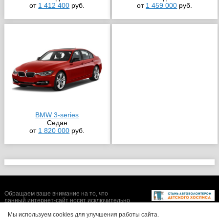
от
1 412 400
руб.
от
1 459 000
руб.
BMW 3-series
Седан
от
1 820 000
руб.
Обращаем ваше внимание на то, что
данный интернет-сайт носит исключительно
информационный характер и ни при каких
условиях не является публичной офертой,
Мы используем cookies для улучшения работы сайта.