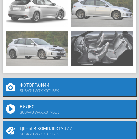
ФОТОГРАФИИ
SUBARU WRX ХЭТЧБЕК
ВИДЕО
SUBARU WRX ХЭТЧБЕК
ЦЕНЫ И КОМПЛЕКТАЦИИ
SUBARU WRX ХЭТЧБЕК