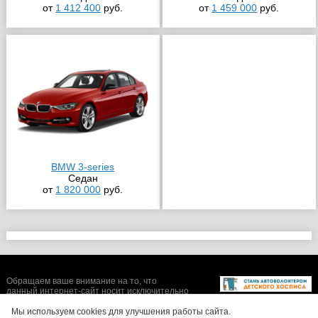
от
1 412 400
руб.
от
1 459 000
руб.
BMW 3-series
Седан
от
1 820 000
руб.
Обращаем ваше внимание на то, что
данный интернет-сайт носит исключительно
информационный характер и ни при каких
условиях не является публичной офертой,
Мы используем cookies для улучшения работы сайта.