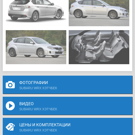
ФОТОГРАФИИ
SUBARU WRX ХЭТЧБЕК
ВИДЕО
SUBARU WRX ХЭТЧБЕК
ЦЕНЫ И КОМПЛЕКТАЦИИ
SUBARU WRX ХЭТЧБЕК