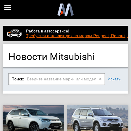
Работа в автосервисе!
Требуется автоэлектрик по марам Peugeot, Renault, C
Новости Mitsubishi
Поиск:
Искать