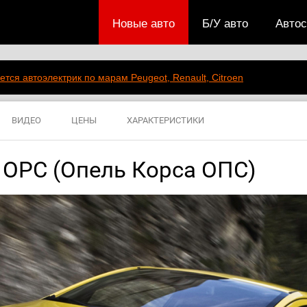
Новые авто
Б/У авто
Авто
ется автоэлектрик по марам Peugeot, Renault, Citroen
ВИДЕО
ЦЕНЫ
ХАРАКТЕРИСТИКИ
a OPC (Опель Корса ОПС)