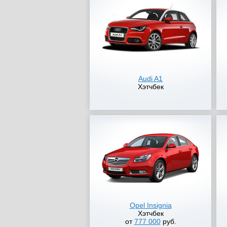
Audi A1
Хэтчбек
Opel Insignia
Хэтчбек
от
777 000
руб.