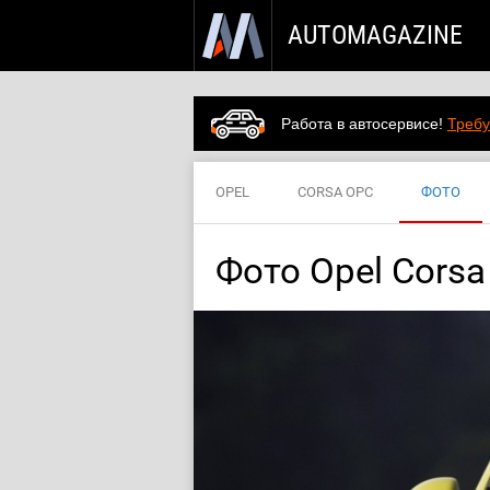
AUTOMAGAZINE
Работа в автосервисе!
Требу
OPEL
CORSA OPC
ФОТО
Фото Opel Cors