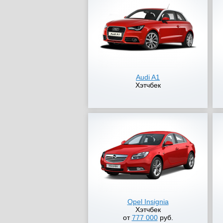
Audi A1
Хэтчбек
Opel Insignia
Хэтчбек
от
777 000
руб.